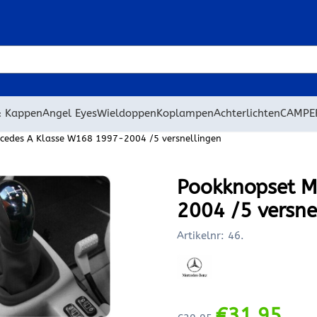
 cookies toe.
& Kappen
Angel Eyes
Wieldoppen
Koplampen
Achterlichten
CAMPE
cedes A Klasse W168 1997-2004 /5 versnellingen
Pookknopset M
2004 /5 versne
Artikelnr:
46.
€
31,95