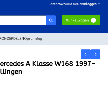
Contact
Account maken
Inloggen
Winkelwagen
0
RONDERDELEN
Opruiming
ercedes A Klasse W168 1997-
llingen