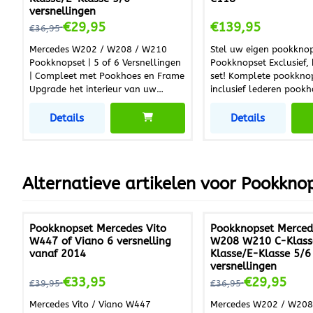
versnellingen
Van 36,95 voor 29,95
Prijs: 139,95
€29,95
€139,95
€36,95
Mercedes W202 / W208 / W210
Stel uw eigen pookkno
Pookknopset | 5 of 6 Versnellingen
Pookknopset Exclusief,
| Compleet met Pookhoes en Frame
set! Komplete pookknopset
Upgrade het interieur van uw
inclusief lederen pook
Mercedes met deze hoogwaardige
zonder verlicht schake
pookknopset. De set bestaat uit een
Deze pookkknopset kunt
Details
Details
pookknop en bijpassende pookhoes
uit 3 modellen en 3 af
inclusief frame en is eenvoudig zelf
zoals Chroom Aluminiu
te monteren. Ideaal voor het
Emblemen verkrijgbaar 
vervangen van een beschadigde of
verschillende kleuren. Alles
Alternatieve artikelen voor
Pookknop
versleten set en geeft uw auto
maatwerk en van de mo
direct een frisse, nette uitstraling.
kwaliteit. Deze set wordt op
Perfect ook bij verkoop van uw
bestelling met zorg voo
voertuig. Kenmerken Pookknopset
gemaakt. Levertijd ongeveer 5
Pookknopset Mercedes Vito
Pookknopset Merce
Verkrijgbaar voor 5 of 6
werkdagen.
W447 of Viano 6 versnelling
W208 W210 C-Klass
versnellingen Mooi design met
vanaf 2014
Klasse/E-Klasse 5/6
uitstekende pasvorm Zwarte
versnellingen
uitvoering Compleet geleverd:
Van 39,95 voor 33,95
Van 36,95 voor 29,
€33,95
€29,95
€39,95
€36,95
pookknop + pookhoes + frame
Eenvoudige montage Geschikt voor
Mercedes Vito / Viano W447
Mercedes W202 / W208