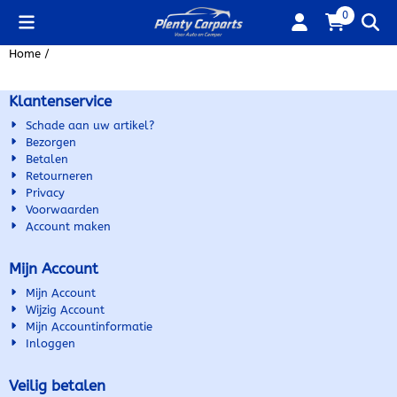
Cookievoorkeuren zijn beschikbaar. Kies instellingen of sta alle
0
Home
/
Klantenservice
Schade aan uw artikel?
Bezorgen
Betalen
Retourneren
Privacy
Voorwaarden
Account maken
Mijn Account
Mijn Account
Wijzig Account
Mijn Accountinformatie
Inloggen
Veilig betalen