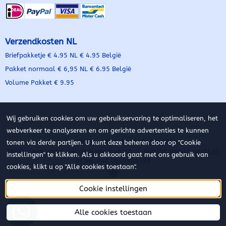
Verzendkosten NL
Briefpakketje € 4.95 NL € 4.95 België
Pakket normaal € 6,95 NL € 6.95 België
Volume Pakket € 9.95
Wij gebruiken cookies om uw gebruikservaring te optimaliseren, het
webverkeer te analyseren en om gerichte advertenties te kunnen
KvK: 90889134 - Btw: NL004849646B58
tonen via derde partijen. U kunt deze beheren door op "Cookie
Heeft u een vraag stel deze per mail op -
Info@PlentyCarparts.nl
instellingen" te klikken. Als u akkoord gaat met ons gebruik van
of bel met 0649884588
cookies, klikt u op "Alle cookies toestaan".
Cookie instellingen
Alle cookies toestaan