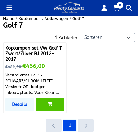
Cookievoorkeuren zijn beschikbaar. Kies instellingen of sta alle
0
Home
/
Koplampen
/
Volkswagen
/
Golf 7
Golf 7
Sorteermethode
1
Artikelen
Koplampen set VW Golf 7
Zwart/Zilver BJ 2012-
2017
Van 489,00 voor 466,00
€466,00
€489,00
Verstralerset 12-17
SCHWARZ/CHROM LEISTE
Versie: fr OE Haolgen
Inbouwplaats: Voor Kleur:
zwart/zilver Behuizingskleur:
Details
Zwart Lichtfunctie: Met
daglicht (LED) Lichtfunctie: Met
grootlicht (LED) Lichtfunctie:
Met dimlicht (LED) Lichtfunctie:
1
met wiseffect Lichten-
bouwtype: LED Hoeveelheid: