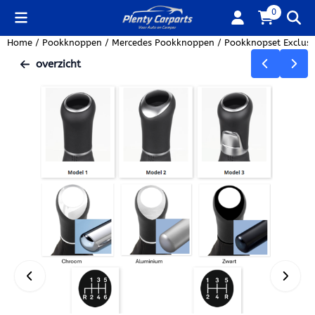
Cookievoorkeuren zijn beschikbaar. Kies instellingen of sta alle
0
Home
/
Pookknoppen
/
Mercedes Pookknoppen
/
Pookknopset Exclusi
overzicht