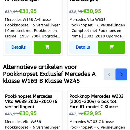
Van 39,95 voor 31,95
Van 38,95 voor 30,95
€31,95
€30,95
€39,95
€38,95
Mercedes W168 A-Klasse
Mercedes Vito W639
Pookknopset – 5 Versnellingen
Pookknopset – 6 Versnellingen
| Compleet met Pookhoes en
| Compleet met Pookhoes en
Frame | 1997–2004 Upgrade
Frame | 2003–2010 Upgrade
het interieur van uw Mercedes
het interieur van uw Mercedes
Details
Details
W168 A-Klasse met deze
Vito W639 met deze complete
hoogwaardige pookknopset.
pookknopset. De set bestaat
De set bestaat uit een
uit een pookknop en
pookknop en bijpassende
bijpassende pookhoes inclusief
Alternatieve artikelen voor
pookhoes inclusief frame en is
frame en is eenvoudig zelf te
Pookknopset Exclusief Mercedes A
eenvoudig zelf te monteren.
monteren. Ideaal ter
klasse W169 B Klasse W245
Ideaal ter vervanging van een
vervanging van een
beschadigde of versleten
beschadigde of versleten set
pookknopset en perfect om
en om uw auto een frisse,
Pookknopset Mercedes
Pookknop Mercedes W203
uw auto een frisse, nette
nette uitstraling te geven. Ook
Vito W639 2003-2010 (6
(2001-2004) 6 bak tot
uitstraling te geven. Ook zeer
zeer geschikt bij verkoop van
versnellingen)
Facelift model C Klasse
geschikt bij verkoop van uw
uw voertuig. Kenmerken
Van 38,95 voor 30,95
Van 37,95 voor 29,95
€30,95
€29,95
voertuig. Kenmerken
Pookknopset Geschikt voor 6
€38,95
€37,95
Pookknopset Geschikt voor 5
versnellingen Mooi design en
Mercedes Vito W639
Mercedes W203 C Klasse
versnellingen Modern design
uitstekende pasvorm Zwarte
Pookknopset – 6 Versnellingen
Pookknopset – 6 Versnellingen
met perfecte pasvorm Zwarte
uitvoering Compleet geleverd: