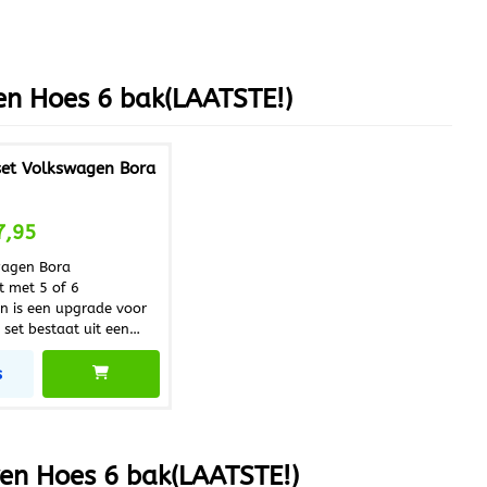
n Hoes 6 bak(LAATSTE!)
et Volkswagen Bora
 voor 27,95
7,95
wagen Bora
 met 5 of 6
en is een upgrade voor
set bestaat uit een
n een pookhoes.
e monteren, de
s
n pookhoes kan door
nvoudig verwisseld
chikt voor de modellen
rvang die
en Hoes 6 bak(LAATSTE!)
of lelijk geworden