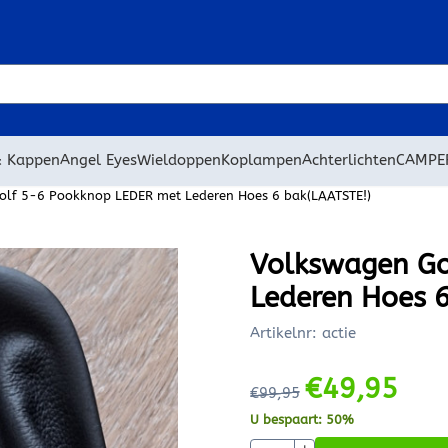
 cookies toe.
& Kappen
Angel Eyes
Wieldoppen
Koplampen
Achterlichten
CAMPE
olf 5-6 Pookknop LEDER met Lederen Hoes 6 bak(LAATSTE!)
Volkswagen Go
Lederen Hoes 6
Artikelnr:
actie
€
49,95
€
99,95
U bespaart:
50
%