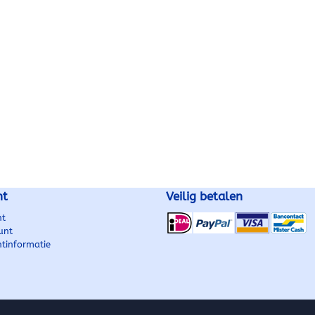
Pookknopset 5 versnellingen Mooi
of 6 versnellingen · 
design in zwarte uitvoering Perfecte
goede pasvo
pasvorm voor de Sharan 7N
· Pookknop met pookhoes
+ frame
Compleet geleverd: pookknop +
compleet met frame 
n, geschikt
pookhoes + frame Eenvoudig zelf
· ​Volkswagen Volkswagen Passat
te monteren Geschikt voor
07–2011) ...
Volkswagen Sharan 7N (2010–
2021) ...
nt
Veilig betalen
nt
unt
ntinformatie