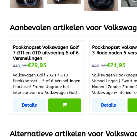
Aanbevolen artikelen voor
Volkswag
Pookknopset Volkswagen Golf
Pookknopset Volksw
7 GTI en GTD uitvoering 5 of 6
3 Rode naden 5 vers
Versnellingen
Van 39,95 voor 29,95
Van 29,95 voor 21,
€29,95
€21,95
€39,95
€29,95
Volkswagen Golf 7 GTI / GTD
Volkswagen Pookknops
Pookknopset – 5 of 6 Versnellingen
Versnellingen | Zwart 
| Inclusief Frame Upgrade het
Naden | Zonder Frame Geef uw
interieur van uw Volkswagen Golf 7
Volkswagen-interieur ee
GTI of GTD met deze hoogwaardige
upgrade met deze poo
pookknopset. De set bestaat uit een
met 5 versnellingen. De
Details
Details
pookknop en bijpassende pookhoes
uit een pookknop en e
inclusief frame en is eenvoudig zelf
en is eenvoudig door ie
te monteren. Perfect ter vervanging
te monteren. Ideaal te
van een beschadigde of versleten
van een beschadigde of
Alternatieve artikelen voor
Volkswag
pookknopset en ideaal om uw auto
pookknopset en perfec