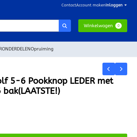
Contact
Account maken
Inloggen
Winkelwagen
0
RONDERDELEN
Opruiming
lf 5-6 Pookknop LEDER met
 bak(LAATSTE!)