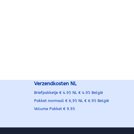
Mooi Design,
rm, zwarte uitvoering,
Geschikt voor:
3BG 2001-2005 3B0711113
Verzendkosten NL
Briefpakketje € 4.95 NL € 4.95 België
Pakket normaal € 6,95 NL € 6.95 België
Volume Pakket € 9.95