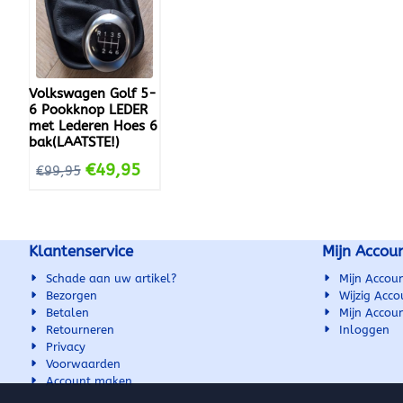
motor 1.8-1.9-2.0-2.3 Liter . 22
5 versnellingen Strak en modern
mm Pookstang passend voor 1.4-
design Zwarte uitvoering met
1.6 liter of SDI · Mooi Design, goede
uitstekende pasvorm Complete set:
pasvorm, chroomafwerking ·
pookknop + pookhoes 
Pookknop met pookhoes comple...
Eenvoudig te installere
voor iedereen Geschikt voor
Volkswagen Golf 5-
Volkswagen Tiguan (20
6 Pookknop LEDER
met Lederen Hoes 6
bak(LAATSTE!)
€
49,95
€
99,95
Klantenservice
Mijn Accou
Schade aan uw artikel?
Mijn Accou
Bezorgen
Wijzig Acco
Betalen
Mijn Accou
Retourneren
Inloggen
Privacy
Voorwaarden
Account maken