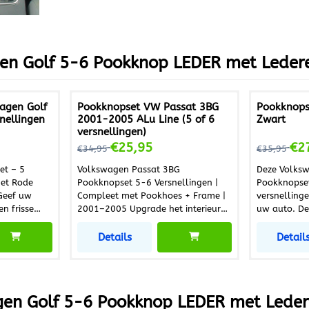
en Golf 5-6 Pookknop LEDER met Ledere
agen Golf
Pookknopset VW Passat 3BG
Pookknops
nellingen
2001-2005 ALu Line (5 of 6
Zwart
versnellingen)
95
Van 34,95 voor 25,95
Van 35,95
€25,95
€2
€34,95
€35,95
et – 5
Volkswagen Passat 3BG
Deze Volks
met Rode
Pookknopset 5-6 Versnellingen |
Pookknopset
Compleet met Pookhoes + Frame |
versnelling
n frisse
2001–2005 Upgrade het interieur
uw auto. De 
kknopset
van uw Volkswagen Passat 3BG
pookknop e
 set bestaat
met deze hoogwaardige
Makkelijk t
Details
Detail
en pookhoes
pookknopset voor 5 of 6
pookknop e
dereen zelf
versnellingen. De set bestaat uit
iedereen ee
r vervanging
een pookknop en pookhoes en is
worden. Ges
 versleten
eenvoudig zelf te monteren. Ideaal
Volkswagen Bora Ve
en Golf 5-6 Pookknop LEDER met Leder
t om uw
om een beschadigde of versleten
beschadigd 