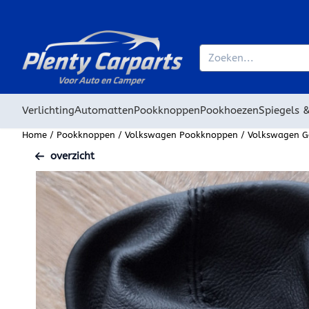
Cookievoorkeuren zijn beschikbaar. Kies instellingen of sta alle
Zoeken
Verlichting
Automatten
Pookknoppen
Pookhoezen
Spiegels 
Home
/
Pookknoppen
/
Volkswagen Pookknoppen
/
Volkswagen G
overzicht