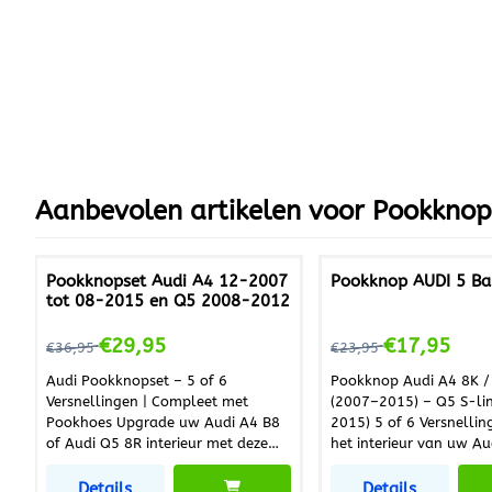
Aanbevolen artikelen voor
Pookknop 
Pookknopset Audi A4 12-2007
Pookknop AUDI 5 Ba
tot 08-2015 en Q5 2008-2012
Van 36,95 voor 29,95
Van 23,95 voor 17,
€29,95
€17,95
€36,95
€23,95
Audi Pookknopset – 5 of 6
Pookknop Audi A4 8K /
Versnellingen | Compleet met
(2007–2015) – Q5 S-li
Pookhoes Upgrade uw Audi A4 B8
2015) 5 of 6 Versnellingen Up
of Audi Q5 8R interieur met deze
het interieur van uw Au
complete pookknopset voor 5/6
hoogwaardige echt led
versnellingen. De set bestaat uit
pookknop . De pookkno
Details
Details