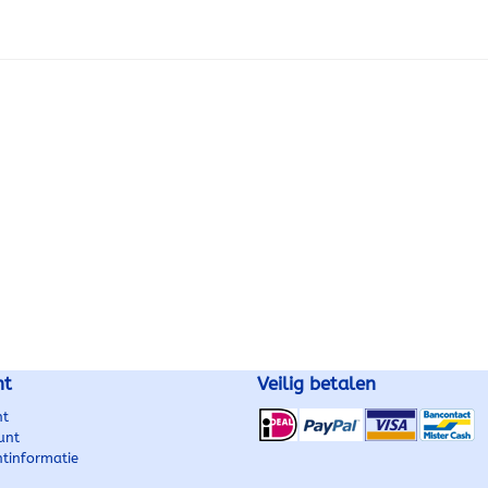
w auto
vervangen van een beschadigde of
vervangen e
ne
versleten pookknopset, of om uw
sportieve ui
bij verkoop
auto een frisse, sportieve uitstraling
zeer geschik
te geven. Ideaal bij verkoop van uw
verkoop. Kenmerken 6
auto! Kenmerken 5 of 6
versnellingen Design passen
versnellingen Compleet met
het Audi-interieur Co
pookknop + pookhoes Mooi design,
pookknop + pook
pookhoes
passend bij het Audi-interieur
zelf te monteren Geschikt
Eenvoudig te monteren Geschikt
A4 B8 (type
voor Audi A4 B8 (type 8K): 12-
2015 Audi Q5 (type 8R): 2008–
2007 tot 08-2015 Audi Q5 (type
2012 OEM 8K0863278 OEM
8R): 2008–2012 OEM 8K0863278
8K0863278
nt
Veilig betalen
nt
unt
ntinformatie