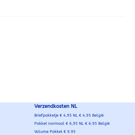
n uw auto een frisse,
tstraling te geven. Ook
t ter voorbereiding op
d bij
mplete set:
hoes Eenvoudig
 voor Audi
 8K): 12-2007 tot 08-
Verzendkosten NL
Briefpakketje € 4.95 NL € 4.95 België
Pakket normaal € 6,95 NL € 6.95 België
Volume Pakket € 9.95