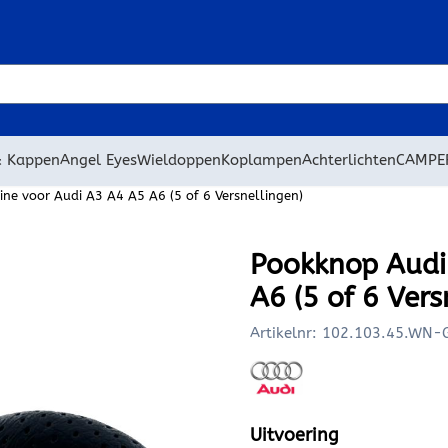
 cookies toe.
& Kappen
Angel Eyes
Wieldoppen
Koplampen
Achterlichten
CAMPE
ne voor Audi A3 A4 A5 A6 (5 of 6 Versnellingen)
Pookknop Audi 
A6 (5 of 6 Vers
Artikelnr:
102.103.45.WN-
Uitvoering