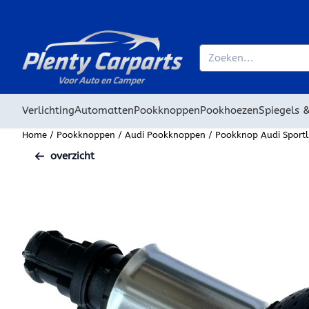
Cookievoorkeuren zijn beschikbaar. Kies instellingen of sta alle
Zoeken
Verlichting
Automatten
Pookknoppen
Pookhoezen
Spiegels 
Home
/
Pookknoppen
/
Audi Pookknoppen
/
Pookknop Audi Sportli
overzicht