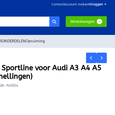
Contact
Account maken
Inloggen
Winkelwagen
0
RONDERDELEN
Opruiming
Sportline voor Audi A3 A4 A5
nellingen)
GN-AU004