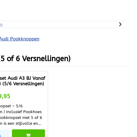
Audi Pookknoppen
 of 6 Versnellingen)
set Audi A3 BJ Vanaf
(5/6 Versnellingen)
 voor 29,95
9,95
opset – 5/6
n | Inclusief Pookhoes
ookknopset met 5 of 6
n is een stijlvolle en
upgrade voor uw auto.
aat uit een pookknop en
s