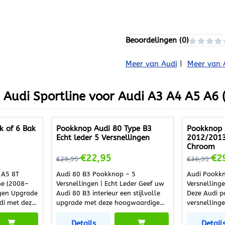
Beoordelingen (
0
)
Meer van Audi
|
Meer van 
Audi Sportline voor Audi A3 A4 A5 A6 (5
k of 6 Bak
Pookknop Audi 80 Type B3
Pookknop 
Echt leder 5 Versnellingen
2012/2013 
Chroom
95
Van 29,95 voor 22,95
Van 36,95
€22,95
€2
€29,95
€36,95
 A5 8T
Audi 80 B3 Pookknop – 5
Audi Pookkn
ne (2008–
Versnellingen | Echt Leder Geef uw
Versnellinge
grade
Audi 80 B3 interieur een stijlvolle
Deze Audi p
di met deze
upgrade met deze hoogwaardige
versnellinge
eren
pookknop met 5 versnellingen. De
praktische 
p heeft een
pookknop is uitgevoerd in echt
De set best
Details
Detail