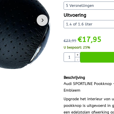
Uitvoering
€
17,95
€
23,95
U bespaart:
25
%
Aantal
+
-
Beschrijving
Audi SPORTLINE Pookknop – 
Embleem
Upgrade het interieur van
pookknop is uitgevoerd in g
een edelstalen afwerking aa