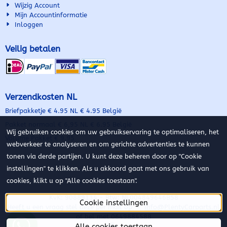
Wijzig Account
Mijn Accountinformatie
Inloggen
Veilig betalen
Verzendkosten NL
Briefpakketje € 4.95 NL € 4.95 België
Pakket normaal € 6,95 NL € 6.95 België
Wij gebruiken cookies om uw gebruikservaring te optimaliseren, het
Volume Pakket € 9.95
webverkeer te analyseren en om gerichte advertenties te kunnen
tonen via derde partijen. U kunt deze beheren door op "Cookie
instellingen" te klikken. Als u akkoord gaat met ons gebruik van
cookies, klikt u op "Alle cookies toestaan".
KvK: 90889134 - Btw: NL004849646B58
Cookie instellingen
Heeft u een vraag stel deze per mail op -
Info@PlentyCarparts.nl
of bel met 0649884588
Alle cookies toestaan