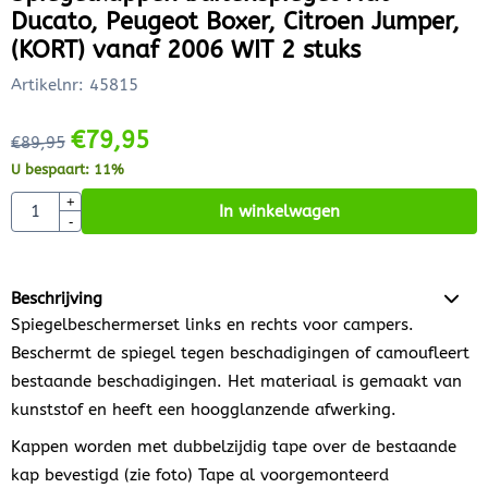
Ducato, Peugeot Boxer, Citroen Jumper,
(KORT) vanaf 2006 WIT 2 stuks
Artikelnr:
45815
€
79,95
€
89,95
U bespaart:
11
%
Aantal
+
In winkelwagen
-
Beschrijving
Spiegelbeschermerset links en rechts voor campers.
Beschermt de spiegel tegen beschadigingen of camoufleert
bestaande beschadigingen. Het materiaal is gemaakt van
kunststof en heeft een hoogglanzende afwerking.
Kappen worden met dubbelzijdig tape over de bestaande
kap bevestigd (zie foto) Tape al voorgemonteerd