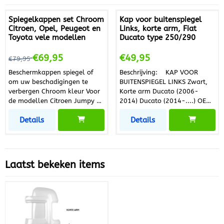
bouwjaar 2024) Citroën
Hoogte mm 38 mm Breedte
Jumper vanaf bouwjaar 2006
mm 17 mm
Spiegelkappen set Chroom
Kap voor buitenspiegel
(tot en met bouwjaar 2024)
Citroen, Opel, Peugeot en
Links, korte arm, Fiat
Peugeot Boxer vanaf
Toyota vele modellen
Ducato type 250/290
bouwjaar 2006 (tot en met
bouwjaar 2024) En Passend
Van 79,95 voor 69,95
Prijs: 49,95
€69,95
€49,95
€79,95
op vergelijkbare modellen
Beschermkappen spiegel of
Beschrijving: KAP VOOR
om uw beschadigingen te
BUITENSPIEGEL LINKS Zwart,
verbergen Chroom kleur Voor
Korte arm Ducato (2006-
de modellen Citroen Jumpy ab
2014) Ducato (2014-....) OE
2017 Citroen Spacetourer
Referenties FT86040 1651841
Details
Details
2017 Citroen Berlingo III Panel
735517070 735517073
Van ab 2019 Citroen Berlingo
7860214
III Passenger Van ab 2019
Opel Vivaro ab 2019 Peugeot
Expert ab 2017 Peugeot
Laatst bekeken items
Traveller ab 2017 Toyota
Proace III ab 2017