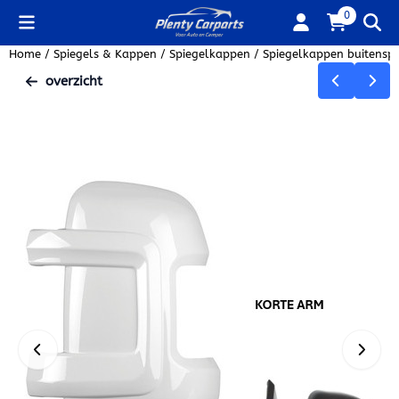
Cookievoorkeuren zijn beschikbaar. Kies instellingen of sta alle
0
Home
/
Spiegels & Kappen
/
Spiegelkappen
/
Spiegelkappen buitenspi
overzicht