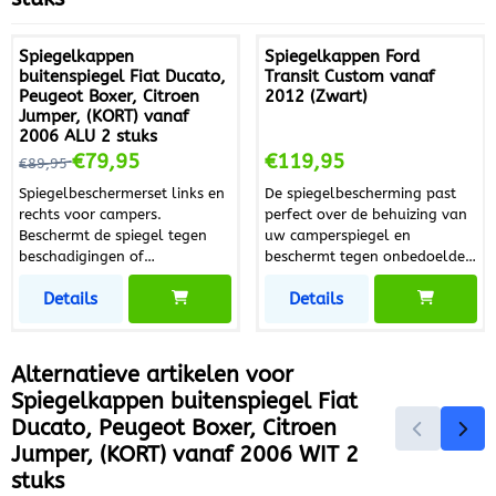
Spiegelkappen
Spiegelkappen Ford
buitenspiegel Fiat Ducato,
Transit Custom vanaf
Peugeot Boxer, Citroen
2012 (Zwart)
Jumper, (KORT) vanaf
2006 ALU 2 stuks
Van 89,95 voor 79,95
Prijs: 119,95
€79,95
€119,95
€89,95
Spiegelbeschermerset links en
De spiegelbescherming past
rechts voor campers.
perfect over de behuizing van
Beschermt de spiegel tegen
uw camperspiegel en
beschadigingen of
beschermt tegen onbedoelde
camoufleert bestaande
schade. Een schroef op de
Details
Details
beschadigingen. Het materiaal
beugel/klem garandeert een
is gemaakt van kunststof en
veilige en stevige stoel. Komt
heeft een hoogglanzende
overeen met alle
afwerking. Kappen worden
veiligheidsnormen voor
Alternatieve artikelen voor
met dubbelzijdig tape over de
voertuigen. Merk Milenco
Spiegelkappen buitenspiegel Fiat
bestaande kap bevestigd (zie
Geschikt voor Ford Transit
Ducato, Peugeot Boxer, Citroen
foto) Tape al voorgemonteerd
Custom, alle Modellen, 2012
Geschikt voor de volgende
- ... Fabrikantnummer 6866
Jumper, (KORT) vanaf 2006 WIT 2
voertuigen: Fiat Ducato vanaf
Paginanummer 308 Kleur
stuks
bouwjaar 2006 (tot en met
Zwart Lengte mm 25 mm