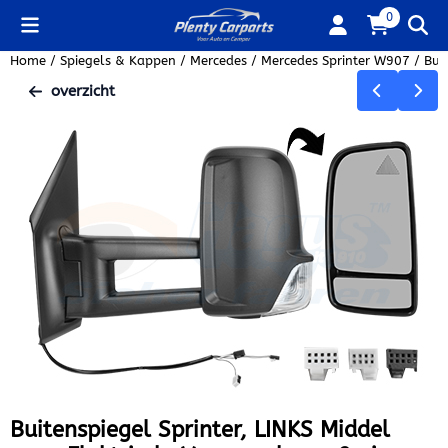
Cookievoorkeuren zijn beschikbaar. Kies instellingen of sta alle
0
Home
/
Spiegels & Kappen
/
Mercedes
/
Mercedes Sprinter W907
/
Bui
overzicht
Buitenspiegel Sprinter, LINKS Middel