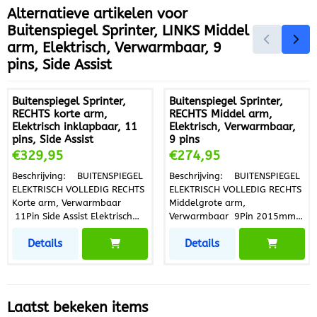
+ A000-813-0436 Criteria:
knipperlicht
Alternatieve artikelen voor
• zwart • complete spiegel •
Buitenspiegel Sprinter, LINKS Middel
convex • voor elek.
arm, Elektrisch, Verwarmbaar, 9
spiegelverstelling •
verwarmbaar • lange
pins, Side Assist
spiegelarm • met knipperlicht
• Aantal aansluitingen : 3 •
Aantal polen : 28 • Aantal
Buitenspiegel Sprinter,
Buitenspiegel Sprinter,
gebruikte contacten : 9
RECHTS korte arm,
RECHTS Middel arm,
Elektrisch inklapbaar, 11
Elektrisch, Verwarmbaar,
pins, Side Assist
9 pins
Prijs: 329,95
Prijs: 274,95
€329,95
€274,95
Beschrijving: BUITENSPIEGEL
Beschrijving: BUITENSPIEGEL
ELEKTRISCH VOLLEDIG RECHTS
ELEKTRISCH VOLLEDIG RECHTS
Korte arm, Verwarmbaar
Middelgrote arm,
11Pin Side Assist Elektrisch
Verwarmbaar 9Pin 2015mm-
inklapbaar Vervangdeel
2300mm Vervangdeel passend
Details
Details
passend voor: A910-811-
voor: A910-810-8202 +
1600 + A910-811-2800 +
A002-811-5133 + A000-
A910-811-4000 + A910-
811-1122 + A001-822-9020
906-4600 + A910-811-3800
+ A000-813-0536 A910-
+ A910-542-0000 + A910-
810-8202 28 Criteria: •
Laatst bekeken items
811-3600 68 Criteria: •
zwart • complete spiegel •