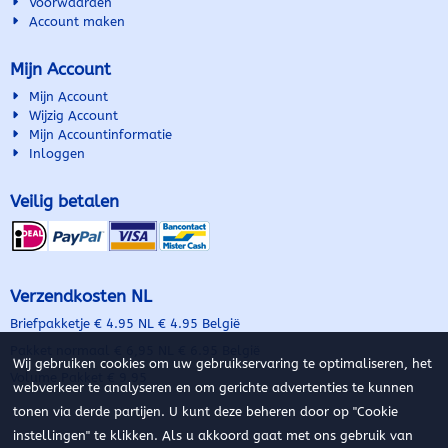
Voorwaarden
Account maken
Mijn Account
Mijn Account
Wijzig Account
Mijn Accountinformatie
Inloggen
Veilig betalen
Verzendkosten NL
Briefpakketje € 4.95 NL € 4.95 België
Pakket normaal € 6,95 NL € 6.95 België
Wij gebruiken cookies om uw gebruikservaring te optimaliseren, het
Volume Pakket € 9.95
webverkeer te analyseren en om gerichte advertenties te kunnen
tonen via derde partijen. U kunt deze beheren door op "Cookie
instellingen" te klikken. Als u akkoord gaat met ons gebruik van