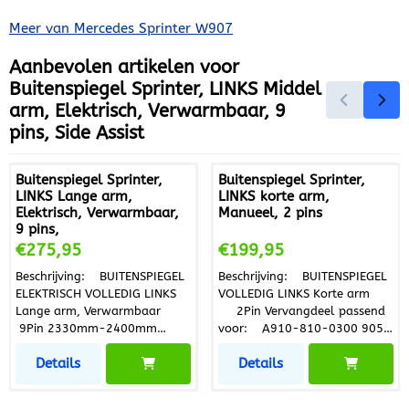
Meer van Mercedes Sprinter W907
Aanbevolen artikelen voor
Buitenspiegel Sprinter, LINKS Middel
arm, Elektrisch, Verwarmbaar, 9
pins, Side Assist
Buitenspiegel Sprinter,
Buitenspiegel Sprinter,
LINKS Lange arm,
LINKS korte arm,
Elektrisch, Verwarmbaar,
Manueel, 2 pins
9 pins,
Prijs: 275,95
Prijs: 199,95
€275,95
€199,95
Beschrijving: BUITENSPIEGEL
Beschrijving: BUITENSPIEGEL
ELEKTRISCH VOLLEDIG LINKS
VOLLEDIG LINKS Korte arm
Lange arm, Verwarmbaar
2Pin Vervangdeel passend
9Pin 2330mm-2400mm
voor: A910-810-0300 9051
Vervangdeel passend
Criteria: • zwart • complete
Details
Details
voor: A910-810-8502 +
spiegel • convex • voor
A002-811-5033 + A000-
manuele spiegelverstelling •
811-1022 + A001-822-8920
Korte spiegelarm • met