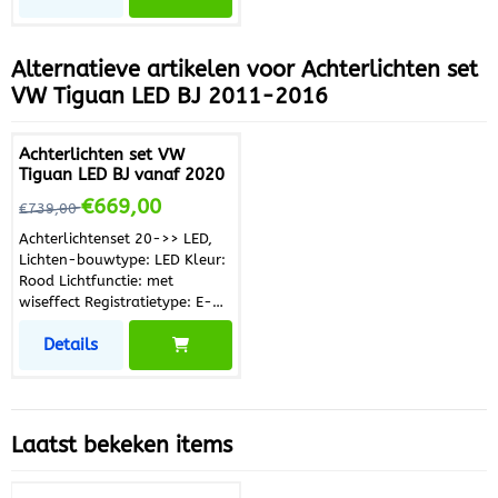
Hoeveelheid: Set
Behuizingskleur: Zwart
Alternatieve artikelen voor
Achterlichten set
VW Tiguan LED BJ 2011-2016
Achterlichten set VW
Tiguan LED BJ vanaf 2020
Van 739,00 voor 669,00
€669,00
€739,00
Achterlichtenset 20->> LED,
Lichten-bouwtype: LED Kleur:
Rood Lichtfunctie: met
wiseffect Registratietype: E-
Type gecontroleerd
Details
Inbouwplaats: Achter
Hoeveelheid: Set
Behuizingskleur: Zwart
Laatst bekeken items