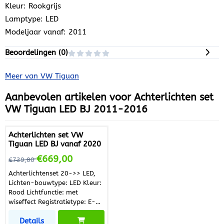
Kleur: Rookgrijs
Lamptype: LED
Modeljaar vanaf: 2011
Beoordelingen (
0
)
Meer van VW Tiguan
Aanbevolen artikelen voor
Achterlichten set
VW Tiguan LED BJ 2011-2016
Achterlichten set VW
Tiguan LED BJ vanaf 2020
Van 739,00 voor 669,00
€669,00
€739,00
Achterlichtenset 20->> LED,
Lichten-bouwtype: LED Kleur:
Rood Lichtfunctie: met
wiseffect Registratietype: E-
Type gecontroleerd
Details
Inbouwplaats: Achter