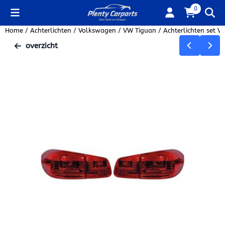
Cookievoorkeuren zijn beschikbaar. Kies instellingen of sta alle
0
Home
/
Achterlichten
/
Volkswagen
/
VW Tiguan
/
Achterlichten set 
overzicht